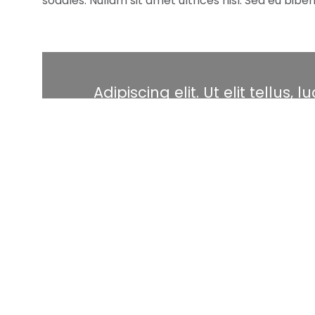
sodales. Nullam sit amet ultrices nisl. Sed eu bib
Adipiscing elit. Ut elit tellus,
pulvinar dapibus leo. Lo
Proin posuere dapibus magna laoreet posuere. Pro
libero velit aliquam enim, vel egestas tortor ante 
ornare tortor, in luctus lectus sollicitudin sit ame
Nulla pretium massa neque, non vehicula lectus c
feugiat, libero id convallis dapibus, tortor mi ullam
malesuada, dolor nec accumsan fermentum, massa 