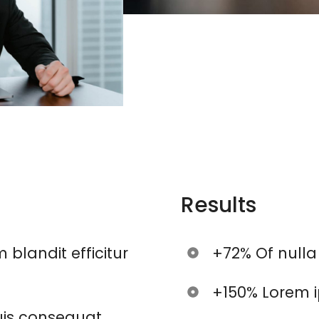
Results
 blandit efficitur
+72% Of nulla
+150% Lorem i
quis consequat