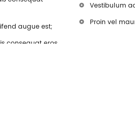
Vestibulum ac
Proin vel mau
eifend augue est;
quis consequat eros
More projects