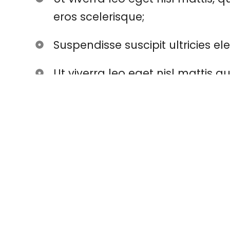
eros scelerisque;
Suspendisse suscipit ultricies el
Ut viverra leo eget nisl mattis 
scelerisque.